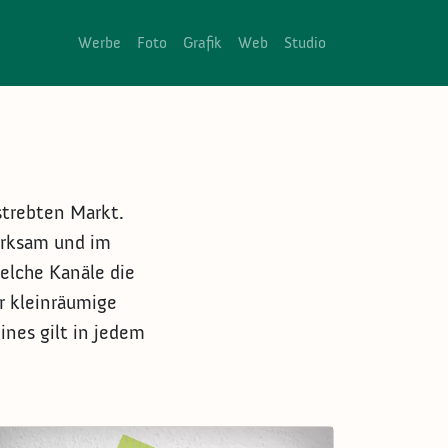
Main navigation
Werbe
Foto
Grafik
Web
Studio
ng
trebten Markt.
erksam und im
lche Kanäle die
r kleinräumige
ines gilt in jedem