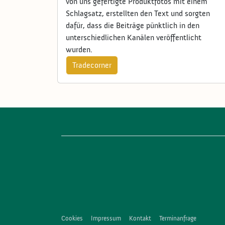
von uns gefertigte Produktfotos mit einem
Schlagsatz, erstellten den Text und sorgten
dafür, dass die Beiträge pünktlich in den
unterschiedlichen Kanälen veröffentlicht
wurden.
Tradecorner
Footer
Cookies
Impressum
Kontakt
Terminanfrage